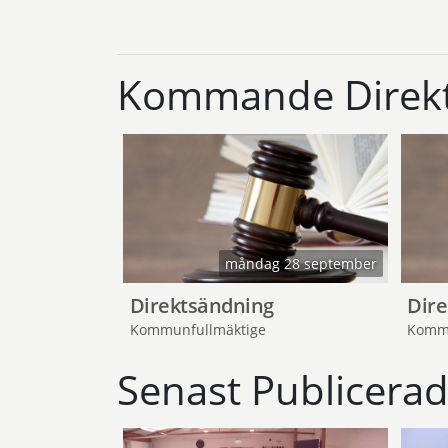
Kommande Direkt
måndag 28 september
Direktsändning
Dir
Kommunfullmäktige
Kommu
Senast Publicera