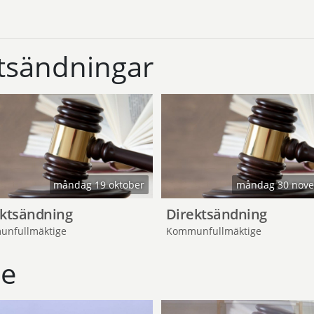
sändningar
måndag 19 oktober
måndag 30 nov
ektsändning
Direktsändning
nfullmäktige
Kommunfullmäktige
de