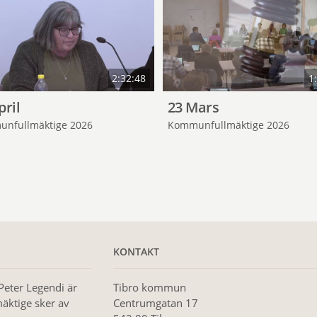
2:32:48
1
pril
23 Mars
nfullmäktige 2026
Kommunfullmäktige 2026
KONTAKT
Peter Legendi är
Tibro kommun
äktige sker av
Centrumgatan 17