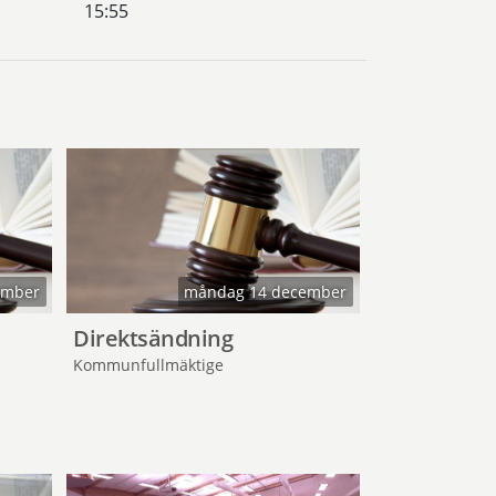
15:55
ember
måndag 14 december
Direktsändning
Kommunfullmäktige