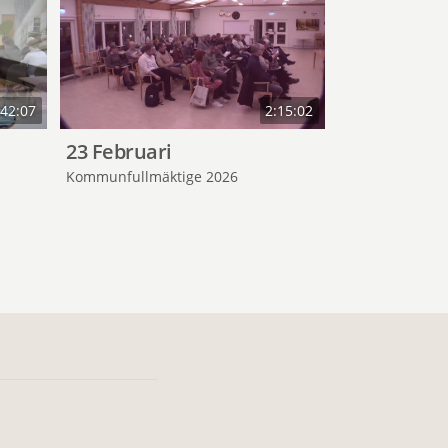
:42:07
2:15:02
23 Februari
15 Decemb
Kommunfullmäktige 2026
Kommunfullmäk