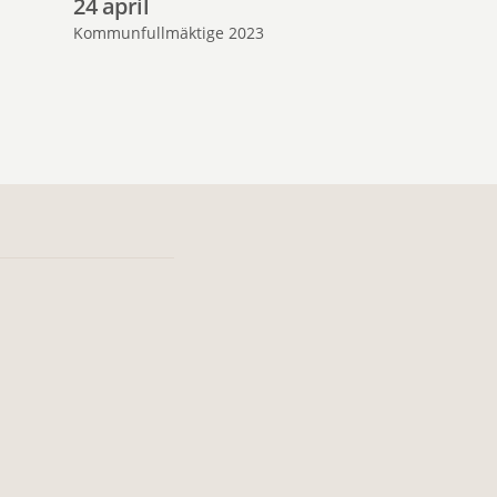
24 april
12 Juni
Kommunfullmäktige 2023
Kommunfullmäk