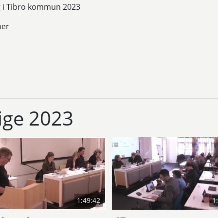
ag i Tibro kommun 2023
ner
ge 2023
1:49:42
1