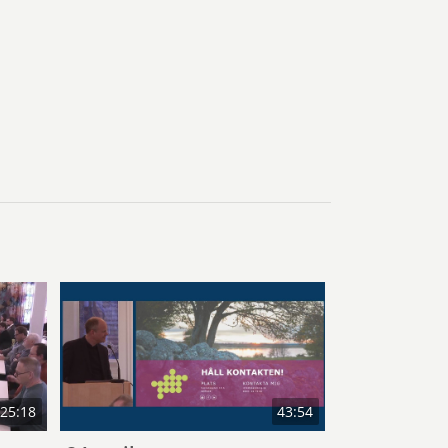
:25:18
43:54