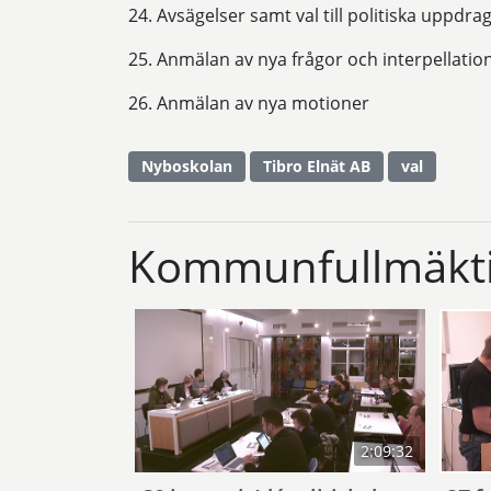
24. Avsägelser samt val till politiska uppdr
25. Anmälan av nya frågor och interpellatio
26. Anmälan av nya motioner
Nyboskolan
Tibro Elnät AB
val
Kommunfullmäkti
2:09:32